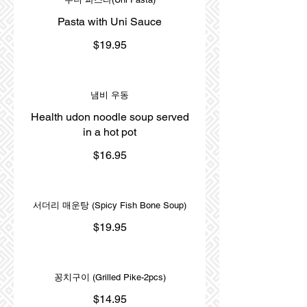
Pasta with Uni Sauce
$19.95
냄비 우동
Health udon noodle soup served
in a hot pot
$16.95
서더리 매운탕 (Spicy Fish Bone Soup)
$19.95
꽁치구이 (Grilled Pike-2pcs)
$14.95