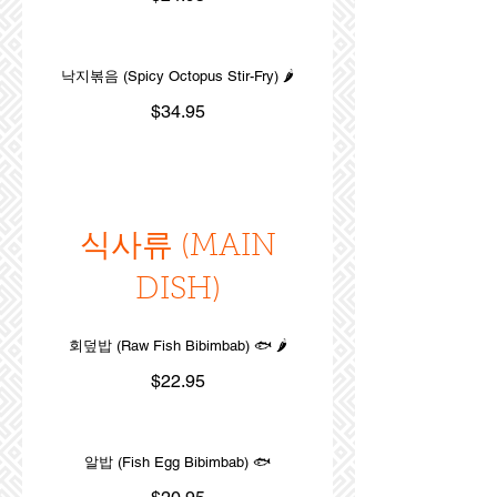
낙지볶음 (Spicy Octopus Stir-Fry) 🌶️
$34.95
식사류 (MAIN
DISH)
회덮밥 (Raw Fish Bibimbab) 🐟 🌶️
$22.95
알밥 (Fish Egg Bibimbab) 🐟