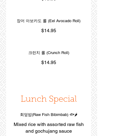
장어 아보카도 롤 (Eel Avocado Roll)
$14.95
크런치 롤 (Crunch Roll)
$14.95
Lunch Special
회덮밥(Raw Fish Bibimbab) 🐟🌶️
Mixed rice with assorted raw fish
and gochujang sauce