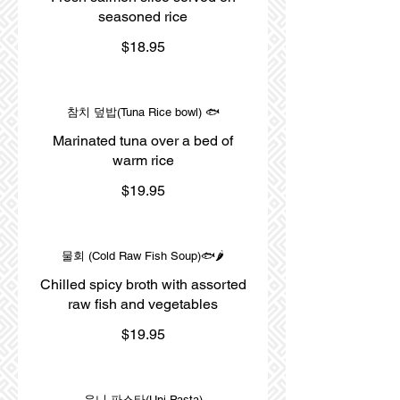
seasoned rice
$18.95
참치 덮밥(Tuna Rice bowl) 🐟
Marinated tuna over a bed of
warm rice
$19.95
물회 (Cold Raw Fish Soup)🐟🌶️
Chilled spicy broth with assorted
raw fish and vegetables
$19.95
우니 파스타(Uni Pasta)