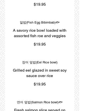
$19.95
알밥(Fish Egg Bibimbab)🐟
A savory rice bowl loaded with
assorted fish roe and veggies
$19.95
장어 덮밥(Eel Rice bowl)
Grilled eel glazed in sweet soy
sauce over rice
$19.95
연어 덮밥(Salmon Rice bowl)🐟
Fresh salmon slice served on